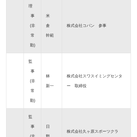
理
事
米
(非
倉
株式会社コパン 参事
常
幹範
勤)
監
事
林
株式会社スワスイミングセンタ
(非
新一
ー 取締役
常
勤)
監
事
日
株式会社久ヶ原スポーツクラ
(非
野