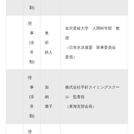
勤)
理
金沢星稜大学 人間科学部 教
事
奥
授
(非
田
（日本水泳連盟 医事委員会
常
鉄人
委員）
勤)
理
事
加
株式会社平針スイミングスクー
(非
納
ル 監査役
常
雅子
（東海支部会長）
勤)
理