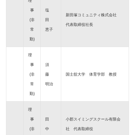
理
事
塩
新田塚コミュニティ株式会社
(非
田
代表取締役社長
常
恵子
勤)
理
事
須
(非
藤
国士舘大学 体育学部 教授
常
明治
勤)
理
事
田
小郡スイミングスクール有限会
(非
中
社 代表取締役