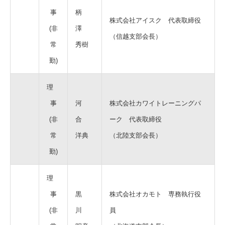
事
柄
株式会社アイスク 代表取締役
(非
澤
（信越支部会長）
常
秀樹
勤)
理
事
河
株式会社カワイトレーニングパ
(非
合
ーク 代表取締役
常
洋典
（北陸支部会長）
勤)
理
事
黒
株式会社オカモト 専務執行役
(非
川
員