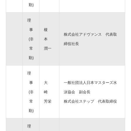
勤)
理
事
榎
株式会社アドヴァンス 代表取
(非
本
締役社長
常
潤一
勤)
理
事
大
一般社団法人日本マスターズ水
(非
崎
泳協会 副会長
常
芳栄
株式会社ステップ 代表取締役
勤)
理