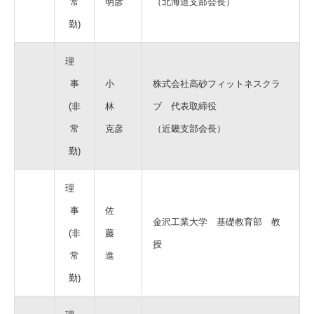
常
明彦
（北海道支部会長）
勤)
理
事
小
株式会社高砂フィットネスクラ
(非
林
ブ 代表取締役
常
克彦
（近畿支部会長）
勤)
理
事
佐
金沢工業大学 基礎教育部 教
(非
藤
授
常
進
勤)