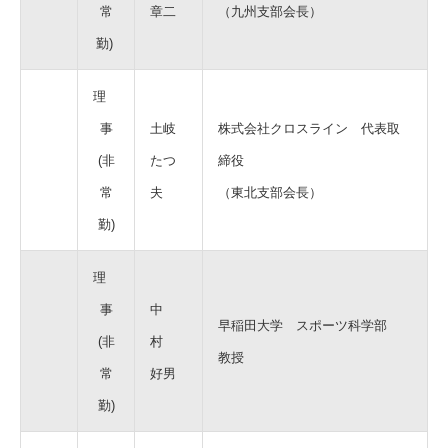
常
章二
（九州支部会長）
勤)
理
事
土岐
株式会社クロスライン 代表取
(非
たつ
締役
常
夫
（東北支部会長）
勤)
理
事
中
早稲田大学 スポーツ科学部
(非
村
教授
常
好男
勤)