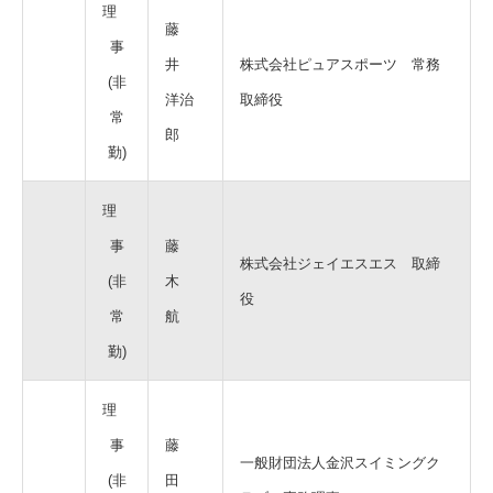
理
藤
事
井
株式会社ピュアスポーツ 常務
(非
洋治
取締役
常
郎
勤)
理
事
藤
株式会社ジェイエスエス 取締
(非
木
役
常
航
勤)
理
事
藤
一般財団法人金沢スイミングク
(非
田