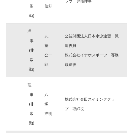
ラブ 専務理事
常
信好
勤)
理
丸
公益財団法人日本水泳連盟 派
事
笹
遣役員
(非
公一
株式会社イナホスポーツ 専務
常
郎
取締役
勤)
理
事
八
株式会社金田スイミングクラ
(非
塚
ブ 取締役
常
洋明
勤)