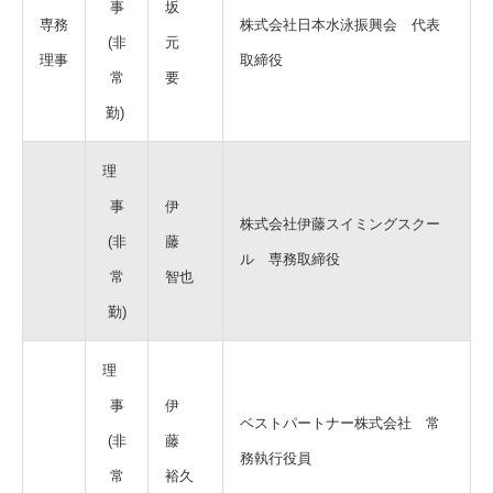
事
坂
専務
株式会社日本水泳振興会 代表
(非
元
理事
取締役
常
要
勤)
理
事
伊
株式会社伊藤スイミングスクー
(非
藤
ル 専務取締役
常
智也
勤)
理
事
伊
ベストパートナー株式会社 常
(非
藤
務執行役員
常
裕久