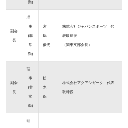
勤)
理
事
宮
株式会社ジャパンスポーツ 代
副会
(非
嶋
表取締役
長
常
優光
（関東支部会長）
勤)
理
事
松
副会
株式会社アクアシガータ 代表
(非
木
長
取締役
常
保
勤)
理