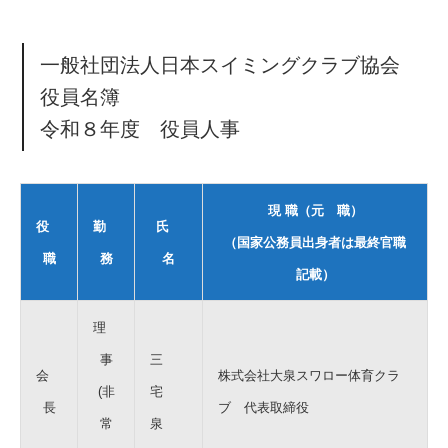
一般社団法人日本スイミングクラブ協会
役員名簿
令和８年度 役員人事
現 職（元 職）
役
勤
氏
（国家公務員出身者は最終官職
職
務
名
記載）
理
事
三
会
株式会社大泉スワロー体育クラ
(非
宅
長
ブ 代表取締役
常
泉