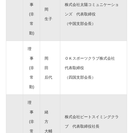
事
株式会社太陽コミュニケーショ
岡
(非
ンズ 代表取締役
生子
常
（中国支部会長）
勤)
理
事
岡
ＯＫスポーツクラブ株式会社
(非
田
代表取締役
常
后代
（四国支部会長）
勤)
理
事
緒
株式会社ビートスイミングクラ
(非
方
ブ 代表取締役社長
常
大輔