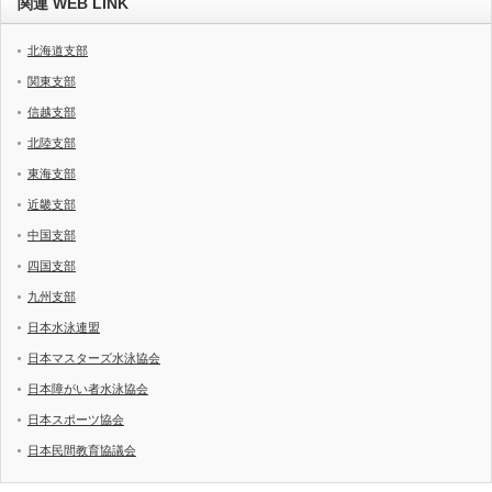
関連 WEB LINK
北海道支部
関東支部
信越支部
北陸支部
東海支部
近畿支部
中国支部
四国支部
九州支部
日本水泳連盟
日本マスターズ水泳協会
日本障がい者水泳協会
日本スポーツ協会
日本民間教育協議会