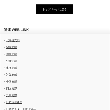
トップページに戻る
関連 WEB LINK
北海道支部
関東支部
信越支部
北陸支部
東海支部
近畿支部
中国支部
四国支部
九州支部
日本水泳連盟
日本マスターズ水泳協会