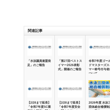
関連記事
「水泳議員連盟発
「第27回ベストス
令和7年度ゴー
足」のご報告
イマー2026表彰
ドマスターズス
式」開催のご報告
マー称号付与者
ついて
【2/28まで延長】
【2/28まで延長】
2026年度 水泳
「令和7年度SC業
「令和7年度安全
団体総合補償制