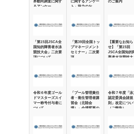
界動向調査に関す
に関するアンケー
のご案内
るアンケー…
ト」協力のお…
「第15回JSCA全
「第39回全国トッ
【重要なお知ら
国知的障害者水泳
プマネージメント
せ】「第15回
競技大会」二次要
セミナー」二次要
JSCA全国知的
項について
項
害者水泳競技大
会」…
令和６年度ゴール
「プール管理責任
令和７年度「泳
ドマスターズスイ
者・衛生管理者講
認定委員会諸規
マー称号付与者に
習会（北陸会
則」改定につい
ついて
場）」会場変更の
（ご報告）
ご連…