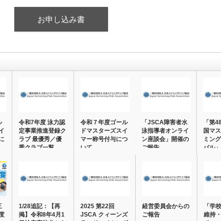
お申し込み書
ル
令和7年度 泳力認
令和７年度ゴール
「JSCA障害者水
「第4
イ
定事業推進登録ク
ドマスターズスイ
泳指導者オンライ
国マス
に
ラブ 最優秀／優
マー称号付与につ
ン座談会」開催の
ミング
秀クラブ一覧
いて
ご報告
バル」
三
1/28追記：【再
2025 第22回
経営委員会からの
「学
度
掲】令和8年4月1
JSCA クィーンズ
ご報告
維持