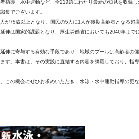
者指導、水中運動など、全219題にわたり最新の知見を収録し
知識集でございます。
0万人が75歳以上となり、国民の5人に1人が後期高齢者となる
延伸は国家的課題となり、厚生労働省においても2040年まで
命延伸に寄与する有効な手段であり、地域のプールは高齢者の
ります。本書は、その実践に直結する内容を網羅しており、指
で、この機会にぜひお求めいただき、水泳・水中運動指導の更