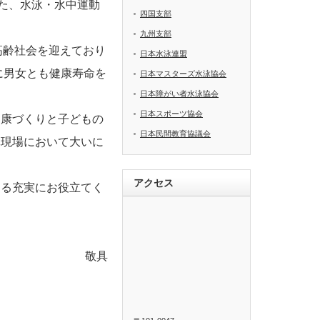
た、水泳・水中運動
四国支部
九州支部
超高齢社会を迎えており
日本水泳連盟
に男女とも健康寿命を
日本マスターズ水泳協会
日本障がい者水泳協会
日本スポーツ協会
健康づくりと子どもの
日本民間教育協議会
導現場において大いに
アクセス
なる充実にお役立てく
敬具