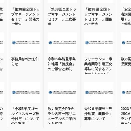
業
「第38回全国トッ
「第38回全国トッ
「第38回 全国ト
「安
す
プマネージメント
プマネージメント
ップマネージメン
者講
協
セミナー」開催の
セミナー」二次要
トセミナー」開催
場）
ご報告
項
のご案内
ご報
トス
事務局移転のお知
令和６年能登半島
フリーランス・事
泳力
彰
らせ
沖地震「義援金」
業者間取引適正化
品変
告
のご報告と御礼
等法に関するアン
ケートについて
（…
の
「令和5年度ゴー
泳力認定会PRチ
令和６年能登半島
2023
時
ルドマスターズ称
ラシ内容一部リニ
沖地震「義援金」
JSC
つ
号付与」について
ューアルのご案内
募集について
ラン
のご案内
とお詫び
チャ