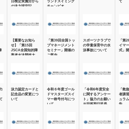
日検定実施分から
ランドスイミング
て
の泳力認定記…
チャンピオ…
【重要なお知ら
「第39回全国トッ
スポーツクラブで
「第2
せ】「第15回
プマネージメント
の学童保育中の水
イマー
障
JSCA全国知的障
セミナー」開催の
泳事故について
式」
害者水泳競技大
ご案内
会」…
力
泳力認定カードと
令和６年度ゴール
「令和6年度安全
「救
記念品の変更につ
ドマスターズスイ
に関するアンケー
者講
て
いて
マー称号付与につ
ト」協力のお願い
ュラ
いて
※回答期日延長
告