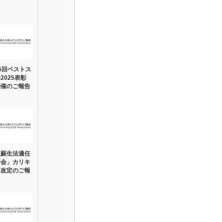
6回ベストス
2025表彰
開催のご報告
急蘇生法適任
習会」カリキ
ム改定のご報