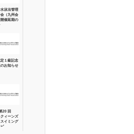
全水泳法管理
習会（九州会
」開催延期の
告
認定１級記念
更のお知らせ
 第20 回
A クィーンズ
ドスイミング
ンピ…