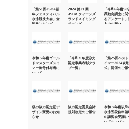
「第51回JSCA新
2024 第21 回
「令和6年度SC
年フェスティバル
JSCA クィーンズ
界動向調査に関
水泳競技大会」全
ランドスイミング
るアンケート」
国ランキング…
チャンピ…
力のお願い
令和５年度ゴール
「令和５年度泳力
「第25回ベス
ドマスターズスイ
認定事業表彰クラ
イマー2024表
マー称号付与者に
ブ一覧」
式」開催のご報
ついて
級の泳力認定証デ
泳力認定委員会諸
令和６年度以降
ザイン変更のお知
規則改定のご報告
水泳五段位申請
らせ
の講習会受講に
いておよびマニ
ュ…