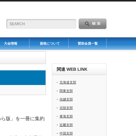
大会情報
資格について
賛助会員一覧
関連 WEB LINK
北海道支部
関東支部
信越支部
北陸支部
。
東海支部
わら版」を一冊に集約
近畿支部
中国支部