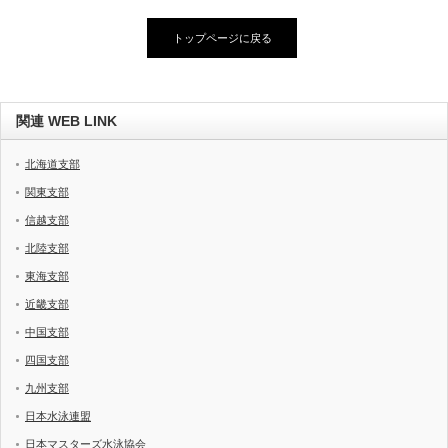
トップページに戻る
関連 WEB LINK
北海道支部
関東支部
信越支部
北陸支部
東海支部
近畿支部
中国支部
四国支部
九州支部
日本水泳連盟
日本マスターズ水泳協会