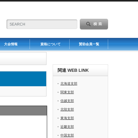
大会情報
資格について
賛助会員一覧
関連 WEB LINK
北海道支部
関東支部
信越支部
北陸支部
東海支部
近畿支部
中国支部