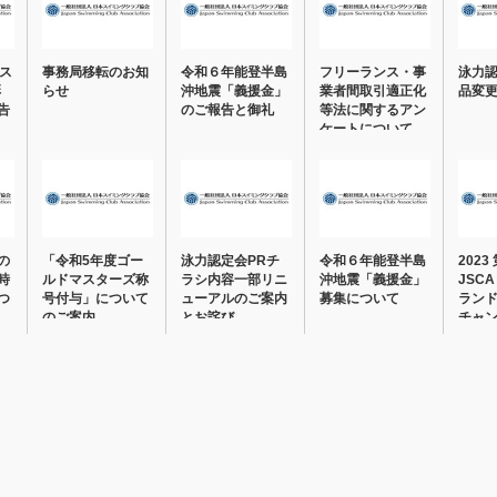
トス
事務局移転のお知
令和６年能登半島
フリーランス・事
泳力
彰
らせ
沖地震「義援金」
業者間取引適正化
品変
告
のご報告と御礼
等法に関するアン
ケートについて
（…
の
「令和5年度ゴー
泳力認定会PRチ
令和６年能登半島
2023
時
ルドマスターズ称
ラシ内容一部リニ
沖地震「義援金」
JSC
つ
号付与」について
ューアルのご案内
募集について
ラン
のご案内
とお詫び
チャ