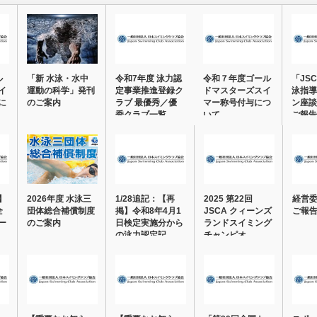
ル
「新 水泳・水中
令和7年度 泳力認
令和７年度ゴール
「JS
イ
運動の科学」発刊
定事業推進登録ク
ドマスターズスイ
泳指導
に
のご案内
ラブ 最優秀／優
マー称号付与につ
ン座談
秀クラブ一覧
いて
ご報告
】
2026年度 水泳三
1/28追記：【再
2025 第22回
経営
全
団体総合補償制度
掲】令和8年4月1
JSCA クィーンズ
ご報
ー
のご案内
日検定実施分から
ランドスイミング
の泳力認定記…
チャンピオ…