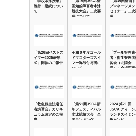
「学校水泳授業」
「第15回JSCA全
「第39回全国
維持・継続につい
国知的障害者水泳
プマネージメン
て
競技大会」二次要
セミナー」二次
項について
項
「第26回ベストス
令和６年度ゴール
「プール管理責
イマー2025表彰
ドマスターズスイ
者・衛生管理者
式」開催のご報告
マー称号付与者に
習会（北陸会
ついて
場）」会場変更
ご連…
「救急蘇生法適任
「第51回JSCA新
2024 第21 回
者講習会」カリキ
年フェスティバル
JSCA クィーン
ュラム改定のご報
水泳競技大会」全
ランドスイミン
告
国ランキング…
チャンピ…