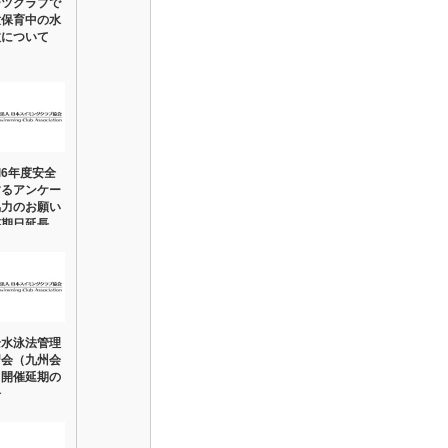
ーツクラブで
童保育中の水
故について
6年度安全
するアンケー
協力のお願い
答期日延長
全水泳法管理
習会（九州会
」開催延期の
告