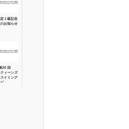
認定１級記念
更のお知らせ
 第20 回
A クィーンズ
ドスイミング
ンピ…