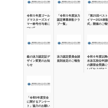
令和５年度ゴール
「令和５年度泳力
「第25回ベス
ドマスターズスイ
認定事業表彰クラ
イマー2024表
マー称号付与者に
ブ一覧」
式」開催のご報
ついて
級の泳力認定証デ
泳力認定委員会諸
令和６年度以降
ザイン変更のお知
規則改定のご報告
水泳五段位申請
らせ
の講習会受講に
いておよびマニ
ュ…
「令和5年度安全
に関するアンケー
ト」協力のお願い