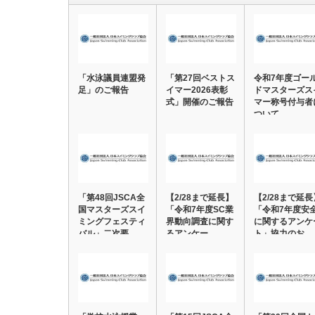
「水泳議員連盟発
「第27回ベストス
令和7年度ゴー
足」のご報告
イマー2026表彰
ドマスターズス
式」開催のご報告
マー称号付与者
ついて
「第48回JSCA全
【2/28まで延長】
【2/28まで延長
国マスターズスイ
「令和7年度SC業
「令和7年度安
ミングフェスティ
界動向調査に関す
に関するアンケ
バル」二次要…
るアンケー…
ト」協力のお…