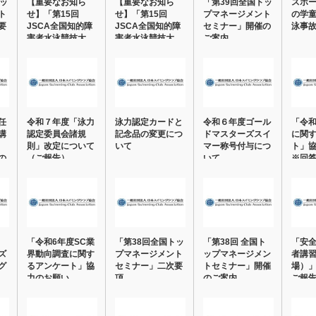
トッ
【重要なお知ら
【重要なお知ら
「第39回全国トッ
スポ
ト
せ】「第15回
せ】「第15回
プマネージメント
の学
要
JSCA全国知的障
JSCA全国知的障
セミナー」開催の
泳事
害者水泳競技大
害者水泳競技大
ご案内
会」…
会」…
任
令和７年度「泳力
泳力認定カードと
令和６年度ゴール
「令和
講
認定委員会諸規
記念品の変更につ
ドマスターズスイ
に関
則」改定について
いて
マー称号付与につ
ト」
の
（ご報告）
いて
※回
「令和6年度SC業
「第38回全国トッ
「第38回 全国ト
「安
ズ
界動向調査に関す
プマネージメント
ップマネージメン
者講
グ
るアンケート」協
セミナー」二次要
トセミナー」開催
場）
力のお願い
項
のご案内
ご報