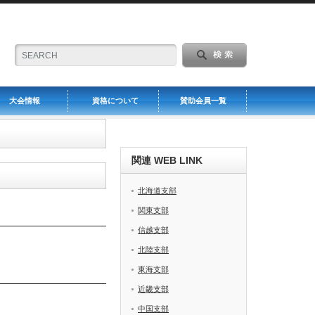
大会情報
資格について
賛助会員一覧
関連 WEB LINK
北海道支部
関東支部
信越支部
北陸支部
東海支部
近畿支部
中国支部