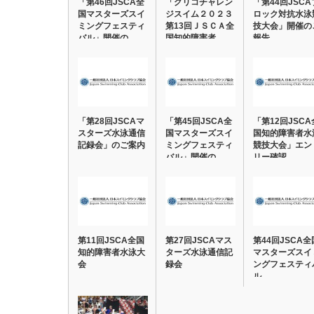
「第46回JSCA全
「グリコチャレン
「第44回JSCA
国マスターズスイ
ジスイム２０２３
ロック対抗水泳
ミングフェスティ
第13回ＪＳＣＡ全
技大会」開催の
バル」開催の…
国知的障害者…
報告
「第28回JSCAマ
「第45回JSCA全
「第12回JSCA
スターズ水泳通信
国マスターズスイ
国知的障害者水
記録会」のご案内
ミングフェスティ
競技大会」エン
バル」開催の…
リー確認
第11回JSCA全国
第27回JSCAマス
第44回JSCA全
知的障害者水泳大
ターズ水泳通信記
マスターズスイ
会
録会
ングフェスティ
ル