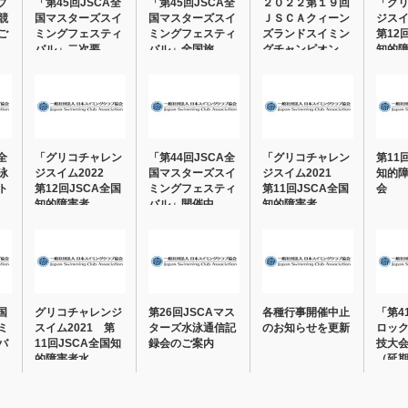
ブ
「第45回JSCA全
「第45回JSCA全
２０２２第１９回
「グ
競
国マスターズスイ
国マスターズスイ
ＪＳＣＡクィーン
ジスイ
ご
ミングフェスティ
ミングフェスティ
ズランドスイミン
第12
バル」二次要…
バル」全国旅…
グチャンピオン
知的
シ…
全
「グリコチャレン
「第44回JSCA全
「グリコチャレン
第11
泳
ジスイム2022
国マスターズスイ
ジスイム2021
知的
ト
第12回JSCA全国
ミングフェスティ
第11回JSCA全国
会
知的障害者…
バル」開催中…
知的障害者…
国
グリコチャレンジ
第26回JSCAマス
各種行事開催中止
「第4
ミ
スイム2021 第
ターズ水泳通信記
のお知らせを更新
ロッ
バ
11回JSCA全国知
録会のご案内
技大
的障害者水…
（延