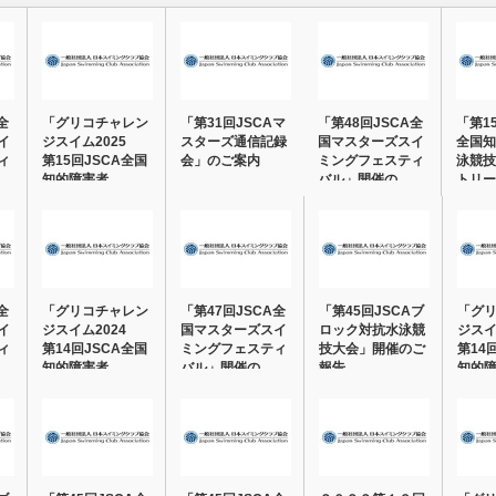
全
「グリコチャレン
「第31回JSCAマ
「第48回JSCA全
「第1
イ
ジスイム2025
スターズ通信記録
国マスターズスイ
全国知
ィ
第15回JSCA全国
会」のご案内
ミングフェスティ
泳競技
知的障害者…
バル」開催の…
トリー
全
「グリコチャレン
「第47回JSCA全
「第45回JSCAブ
「グ
イ
ジスイム2024
国マスターズスイ
ロック対抗水泳競
ジスイ
ィ
第14回JSCA全国
ミングフェスティ
技大会」開催のご
第14
知的障害者…
バル」開催の…
報告
知的