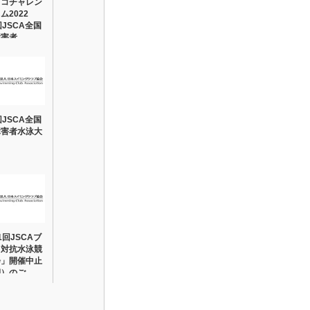
リコチャレン
ム2022
回JSCA全国
障害者…
回JSCA全国
障害者水泳大
1回JSCAブ
ク対抗水泳競
会」開催中止
期）のご…