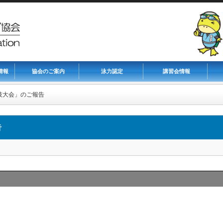
情報
協会のご案内
泳力認定
講習会情報
技大会」のご報告
告