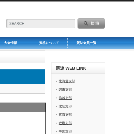
大会情報
資格について
賛助会員一覧
関連 WEB LINK
北海道支部
関東支部
信越支部
北陸支部
東海支部
近畿支部
中国支部