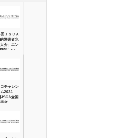
5回ＪＳＣＡ
的障害者水
大会」エン
確認につ…
リコチャレン
ム2024
回JSCA全国
障害者…