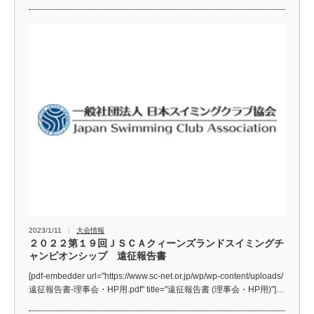
2023/1/11
大会情報
２０２２第１９回ＪＳＣＡクィーンズランドスイミングチ
ャンピオンシップ 遠征報告書
[pdf-embedder url="https://www.sc-net.or.jp/wp/wp-content/uploads/
遠征報告書-理事会・HP用.pdf" title="遠征報告書 (理事会・HP用)"]…