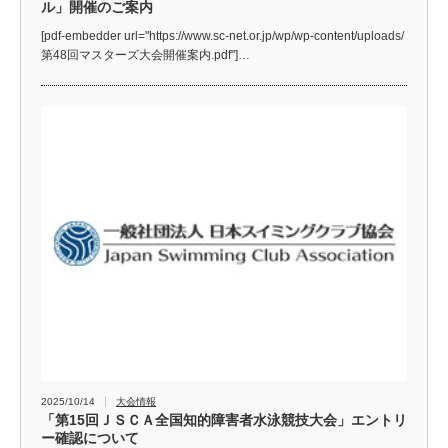
ル」開催のご案内
[pdf-embedder url="https://www.sc-net.or.jp/wp/wp-content/uploads/
第48回マスターズ大会開催案内.pdf"]…
2025/10/14
大会情報
「第15回ＪＳＣＡ全国知的障害者水泳競技大会」エントリ
ー確認について