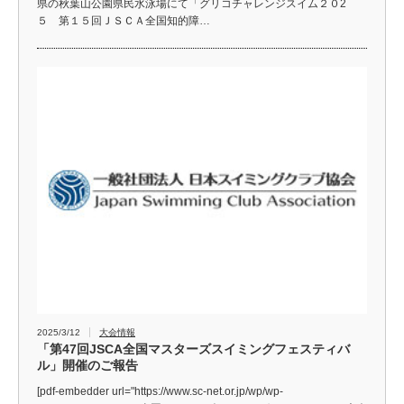
県の秋葉山公園県民水泳場にて「グリコチャレンジスイム２０2
５ 第１５回ＪＳＣＡ全国知的障…
2025/3/12
大会情報
「第47回JSCA全国マスターズスイミングフェスティバ
ル」開催のご報告
[pdf-embedder url="https://www.sc-net.or.jp/wp/wp-