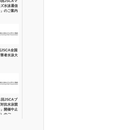
8回JSCAマ
ーズ水泳通信
会」のご案内
回JSCA全国
障害者水泳大
1回JSCAブ
ク対抗水泳競
会」開催中止
期）のご…