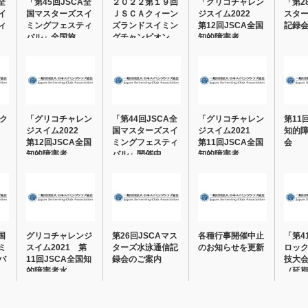
全
「第45回JSCA全
２０２２第１９回
「グリコチャレン
「第2
イ
国マスターズスイ
ＪＳＣＡクィーン
ジスイム2022
スタ
ィ
ミングフェスティ
ズランドスイミン
第12回JSCA全国
記録
バル」全国旅…
グチャンピオン
知的障害者…
シ…
ック
「グリコチャレン
「第44回JSCA全
「グリコチャレン
第11
ジスイム2022
国マスターズスイ
ジスイム2021
知的
第12回JSCA全国
ミングフェスティ
第11回JSCA全国
会
知的障害者…
バル」開催中…
知的障害者…
国
グリコチャレンジ
第26回JSCAマス
各種行事開催中止
「第4
ミ
スイム2021 第
ターズ水泳通信記
のお知らせを更新
ロッ
バ
11回JSCA全国知
録会のご案内
技大
的障害者水…
（延