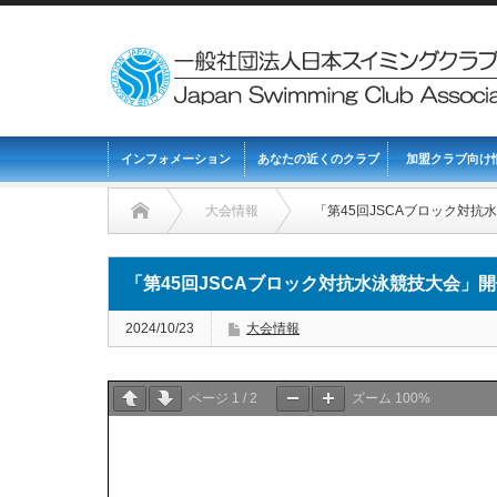
インフォメーション
あなたの近くのクラブ
加盟クラブ向け
大会情報
「第45回JSCAブロック対
「第45回JSCAブロック対抗水泳競技大会」
2024/10/23
大会情報
ページ
1
/
2
ズーム
100%