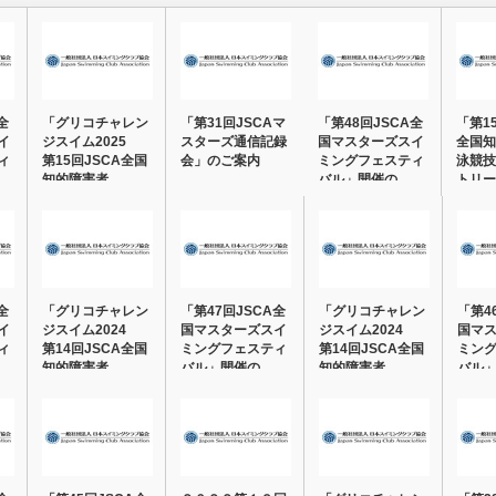
全
「グリコチャレン
「第31回JSCAマ
「第48回JSCA全
「第1
イ
ジスイム2025
スターズ通信記録
国マスターズスイ
全国知
ィ
第15回JSCA全国
会」のご案内
ミングフェスティ
泳競技
知的障害者…
バル」開催の…
トリー
全
「グリコチャレン
「第47回JSCA全
「グリコチャレン
「第4
イ
ジスイム2024
国マスターズスイ
ジスイム2024
国マ
ィ
第14回JSCA全国
ミングフェスティ
第14回JSCA全国
ミン
知的障害者…
バル」開催の…
知的障害者…
バル