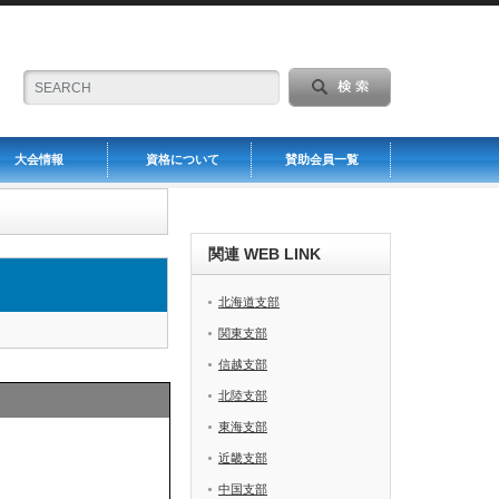
大会情報
資格について
賛助会員一覧
関連 WEB LINK
北海道支部
関東支部
信越支部
北陸支部
東海支部
近畿支部
中国支部