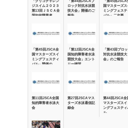
「グリコチャレン
「第44回JSCAブ
「第45回JSCA
ジスイム２０２３
ロック対抗水泳競
国マスターズス
第13回ＪＳＣＡ全
技大会」開催のご
ミングフェステ
国知的障害者…
報告
バル」二次要…
「第45回JSCA全
「第12回JSCA全
「第43回ブロ
国マスターズスイ
国知的障害者水泳
対抗水泳競技大
ミングフェスティ
競技大会」エント
会」のご報告
バル」開催の…
リー確認
第11回JSCA全国
第27回JSCAマス
第44回JSCA全
知的障害者水泳大
ターズ水泳通信記
マスターズスイ
会
録会
ングフェスティ
ル