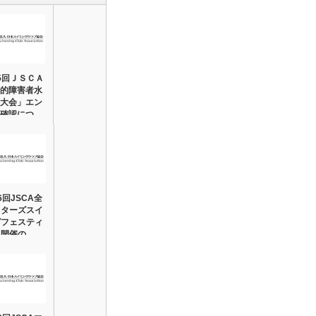
5回ＪＳＣＡ
的障害者水
大会」エン
確認につ…
6回JSCA全
スターズスイ
グフェスティ
」開催の…